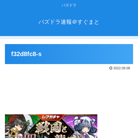
パズドラ
パズドラ速報＠すぐまと
f32d8fc8-s
2022.09.08