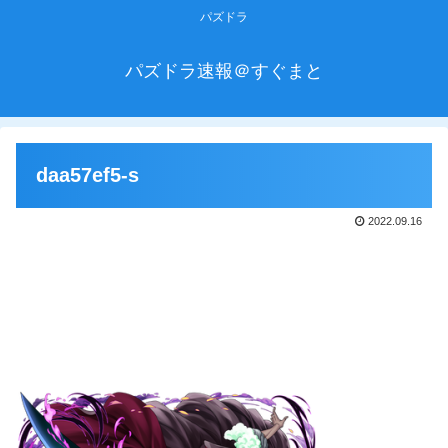
パズドラ
パズドラ速報＠すぐまと
daa57ef5-s
2022.09.16