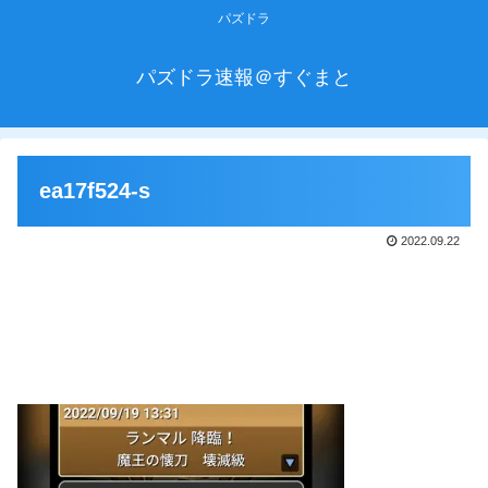
パズドラ
パズドラ速報＠すぐまと
ea17f524-s
2022.09.22