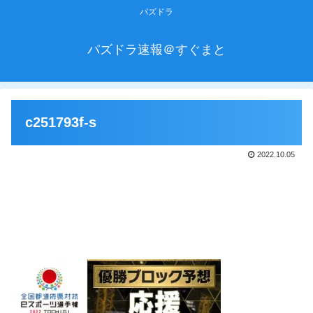
パズドラ
パズドラ速報＠すぐまと
c251793f-s
2022.10.05