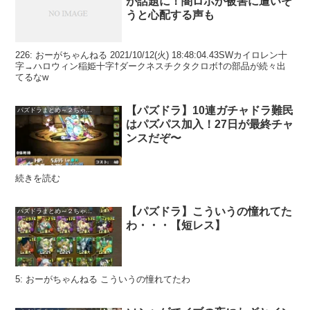
が話題に！闇ロボが被害に遭いそ
うと心配する声も
226: おーがちゃんねる 2021/10/12(火) 18:48:04.43SWカイロレン十
字→ハロウィン稲姫十字†ダークネスチクタクロボ†の部品が続々出
てるなw
【パズドラ】10連ガチャドラ難民
パズドラまとめ～２ちゃんねる
はパズパス加入！27日が最終チャ
ンスだぞ〜
続きを読む
【パズドラ】こういうの憧れてた
パズドラまとめ～２ちゃんねる
わ・・・【短レス】
5: おーがちゃんねる こういうの憧れてたわ