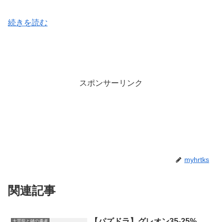
続きを読む
スポンサーリンク
myhrtks
関連記事
【パズドラ】グレオン35-25%、
大罪龍と鍵の勇者