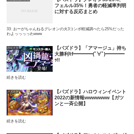
フェルル35%！勇者の軽減率判明
に対する反応まとめ
33: おーがちゃんねるグレオンの火3コンボ軽減調べたら25%だった
わよっっっっわwww
【パズドラ】「アマージュ」持ち
パズドラ
大勝利ｷﾀ━━━━(ﾟ∀ﾟ)━━━━
ｯ!!
続きを読む
【パズドラ】ハロウィンイベント
パズドラ
2022の新情報wwwwwww【ガツ
ンと一斉公開】
続きを読む