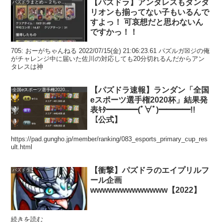
【パズドラ】アンタレスもダンダ
パズドラまとめ～２ちゃんねる
リオンも揃ってない子もいるんで
すよっ！ 可哀想だと思わないん
ですかっ！！
705: おーがちゃんねる 2022/07/15(金) 21:06:23.61 パズルガ☒ジの俺
がチャレンジ中に届いた佐川の対応しても20分切れるんだからアン
タレスは神
【パズドラ速報】ランダン「全国
全国eスポーツ選手権2020杯（固定チーム）
eスポーツ選手権2020杯」結果発
表ｷﾀ━━━━(ﾟ∀ﾟ)━━━━!!
【公式】
https://pad.gungho.jp/member/ranking/083_esports_primary_cup_res
ult.html
【衝撃】パズドラのエイプリルフ
パズドラ
ール企画
wwwwwwwwwwwww【2022】
続きを読む