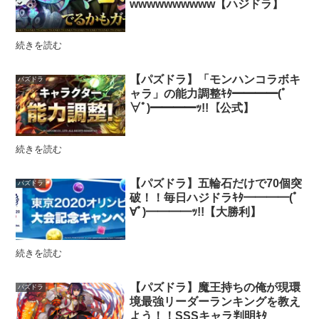
wwwwwwwwww【ハジドラ】
続きを読む
【パズドラ】「モンハンコラボキ
パズドラ
ャラ」の能力調整ｷﾀ━━━━(ﾟ
∀ﾟ)━━━━ｯ!!【公式】
続きを読む
【パズドラ】五輪石だけで70個突
パズドラ
破！！毎日ハジドラｷﾀ━━━━(ﾟ
∀ﾟ)━━━━ｯ!!【大勝利】
続きを読む
【パズドラ】魔王持ちの俺が現環
パズドラ
境最強リーダーランキングを教え
よう！！SSSキャラ判明ｷﾀ