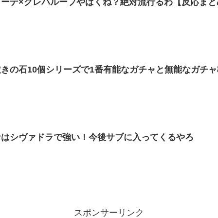
リーデ×クレハループやばくね？絶対流行るわ【反応まと
きの石10個シリーズで1番有能なガチャと無能なガチ
ナはシヴァドラで強い！今後サブに入ってくるやろ
スポンサーリンク