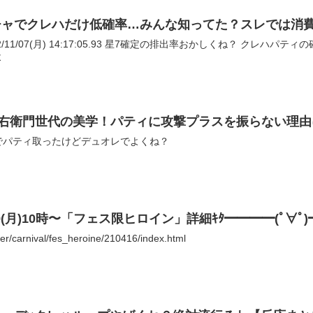
チャでクレハだけ低確率…みんな知ってた？スレでは消
よ
五右衛門世代の美学！パティに攻撃プラスを振らない理
おーがちゃんねる 確定でパティ取ったけどデュオレでよくね？
9(月)10時〜「フェス限ヒロイン」詳細ｷﾀ━━━━(ﾟ∀ﾟ
er/carnival/fes_heroine/210416/index.html