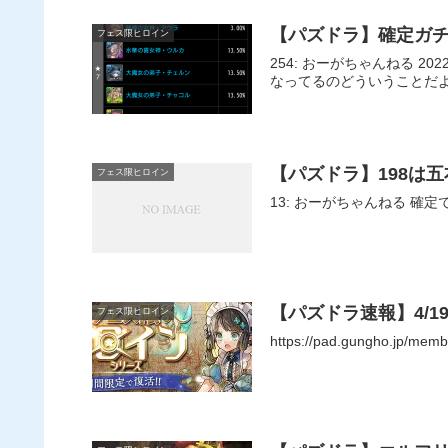
【パズドラ】確定ガ
フェス限ヒロイン
254: おーがちゃんねる 2022/11/07(月) 14:17:05.93 星7確定の排出率おかしくね？ クレハパティの確定枠が低いのは100歩譲ってわかるけどクレハまで低く
なってるのどういうことだ
【パズドラ】198は
フェス限ヒロイン
13: 
【パズドラ速報】4/1
フェス限ヒロイン
https://pad.gungho.jp/memb