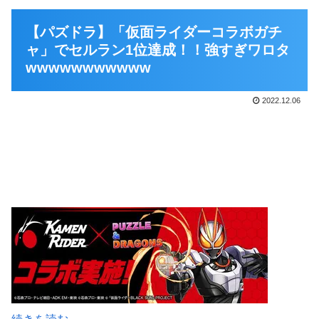
【パズドラ】「仮面ライダーコラボガチ
ャ」でセルラン1位達成！！強すぎワロタ
wwwwwwwwwww
2022.12.06