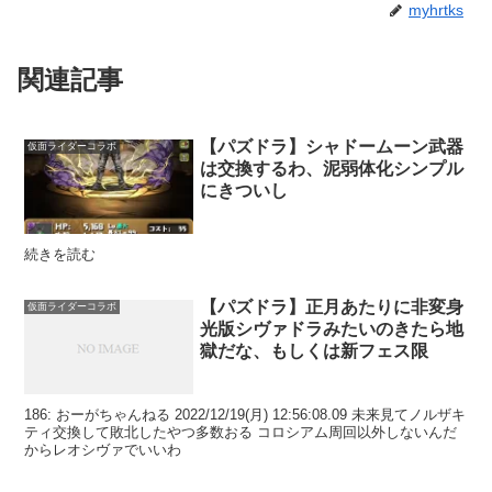
myhrtks
関連記事
【パズドラ】シャドームーン武器
仮面ライダーコラボ
は交換するわ、泥弱体化シンプル
にきついし
続きを読む
【パズドラ】正月あたりに非変身
仮面ライダーコラボ
光版シヴァドラみたいのきたら地
獄だな、もしくは新フェス限
186: おーがちゃんねる 2022/12/19(月) 12:56:08.09 未来見てノルザキ
ティ交換して敗北したやつ多数おる コロシアム周回以外しないんだ
からレオシヴァでいいわ