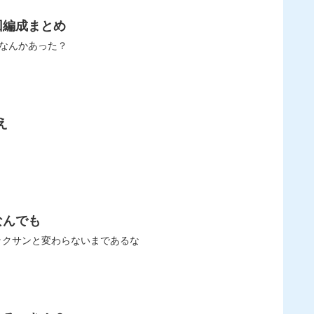
回編成まとめ
ってなんかあった？
え
なんでも
:56:27.74 5ラックサン必須かこれ😨 4ラックサンは無ラックサンと変わらないまであるな