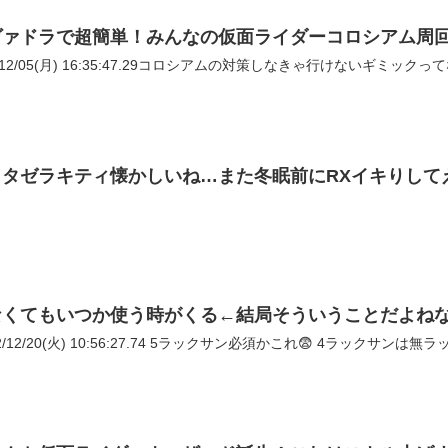
ヴァドラで超簡単！みんなの仮面ライダーコロシアム周
2/12/05(月) 16:35:47.29コロシアムの対策しなきゃ行けないギミック
タゼラキティ懐かしいね…また冬眠前にRXイキりして
なくてもいつか使う時がくる←結局そういうことだよね
936: おーがちゃんねる 2022/12/20(火) 10