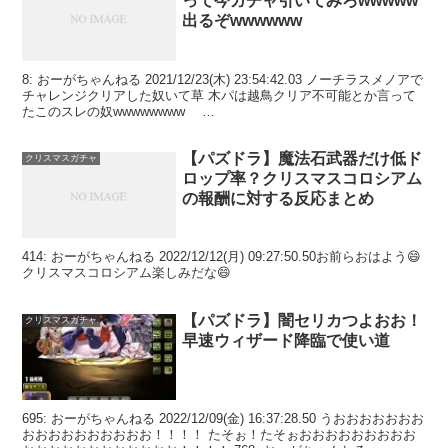
って今ガチャ引いてみろwwwww
出るぞwwwwww
8: おーがちゃんねる 2021/12/23(木) 23:54:42.03 ノーチラスメノアで
チャレンジクリアした奴いて草 木パは越鳥クリア不可能とか言って
たこのスレの奴wwwwwwww
＼ / ＼
丶 i. | / ...
【パズドラ】魔法石武器だけ低ド
クリスマスガチャ
ロップ率？クリスマスコロシアム
の報酬に対する反応まとめ
414: おーがちゃんねる 2022/12/12(月) 09:27:50.50お前らおはよう😄
クリスマスコロシアム楽しみだな😄
【パズドラ】闇セリカつよおお！
クリスマスガチャ
早速ウィザード降臨で使い道
695: おーがちゃんねる 2022/12/09(金) 16:37:28.50 うおおおおおおお
おおおおおおおおおお！！！！ たそぉ！たそぉおおおおおおおおお