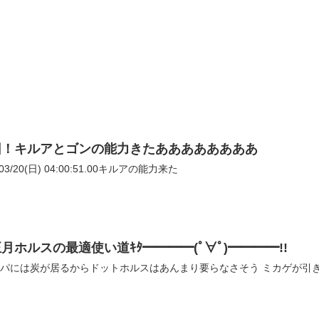
回！キルアとゴンの能力きたああああああああ
3/20(日) 04:00:51.00キルアの能力来た
ホルスの最適使い道ｷﾀ━━━━(ﾟ∀ﾟ)━━━━!!
イナパには炭が居るからドットホルスはあんまり要らなさそう ミカゲが引