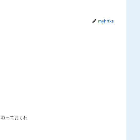
myhrtks
き取っておくわ