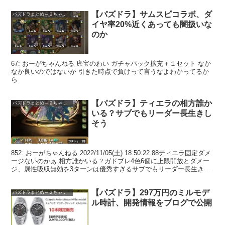
【パズドラ】サムスピコラボ、ダ
パズドラまとめ～２ちゃんねる
イヤ率20%近くあっても闇扱いな
のか
67: おーがちゃんねる 癌宝のわい ガチャパック拡充＋１セット なか
なか良いのではないか 引きた時点で負けって言うなよわかってるか
ら
【パズドラ】ティエラの相方誰か
パズドラまとめ～２ちゃんねる
いる？サブでもリーダー長生きし
そう
852: おーがちゃんねる 2022/11/05(土) 18:50:22.88ティエラ固定ダメ
ージないのかぁ 相方誰かいる？ガドブレ4色6個に上限開放とダメー
ジ、属性吸収無効を3ターンは優秀すぎるサブでもリーダー長生きし
そう
【パズドラ】297万円のミルモデ
パズドラまとめ～２ちゃんねる
ル時計、開発情報をブログで公開