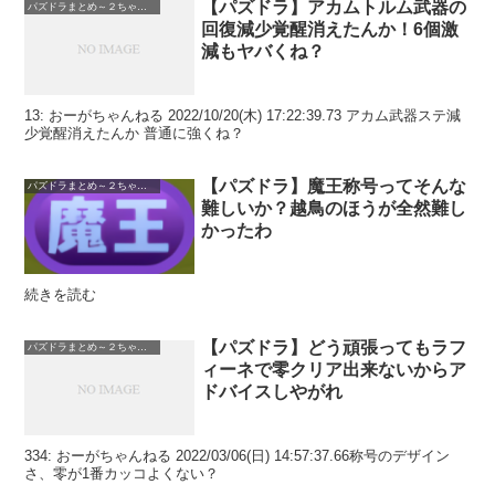
【パズドラ】アカムトルム武器の
パズドラまとめ～２ちゃんねる
回復減少覚醒消えたんか！6個激
減もヤバくね？
13: おーがちゃんねる 2022/10/20(木) 17:22:39.73 アカム武器ステ減
少覚醒消えたんか 普通に強くね？
【パズドラ】魔王称号ってそんな
パズドラまとめ～２ちゃんねる
難しいか？越鳥のほうが全然難し
かったわ
続きを読む
【パズドラ】どう頑張ってもラフ
パズドラまとめ～２ちゃんねる
ィーネで零クリア出来ないからア
ドバイスしやがれ
334: おーがちゃんねる 2022/03/06(日) 14:57:37.66称号のデザイン
さ、零が1番カッコよくない？