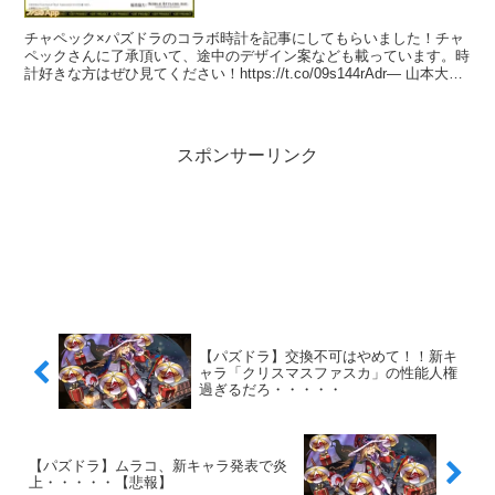
チャペック×パズドラのコラボ時計を記事にしてもらいました！チャ
ペックさんに了承頂いて、途中のデザイン案なども載っています。時
計好きな方はぜひ見てください！https://t.co/09s144rAdr— 山本大介
(@DaikeYamamoto) April 22, 2022
スポンサーリンク
【パズドラ】交換不可はやめて！！新キ
ャラ「クリスマスファスカ」の性能人権
過ぎるだろ・・・・・
【パズドラ】ムラコ、新キャラ発表で炎
上・・・・・【悲報】