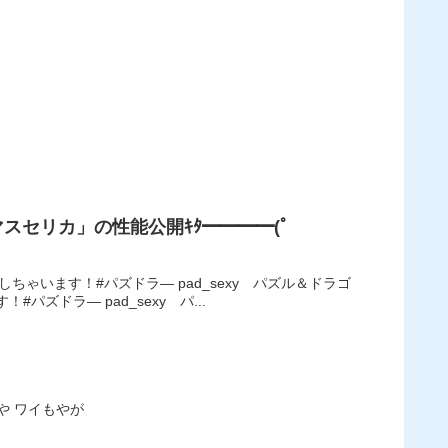
セリカ」の性能公開ｷﾀ━━━━(ﾟ
います！#パズドラ— pad_sexy パズル＆ドラゴ
！#パズドラ— pad_sexy パ...
737: おーがちゃんねる 2022/12/09(金) 17:13:39.19 まあとりあえず持ってないやつはクリポロ追えや ワイもやが