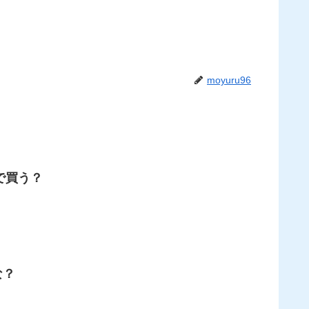
moyuru96
で買う？
な？