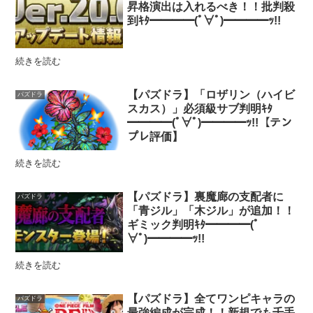
昇格演出は入れるべき！！批判殺
到ｷﾀ━━━━(ﾟ∀ﾟ)━━━━ｯ!!
続きを読む
【パズドラ】「ロザリン（ハイビ
パズドラ
スカス）」必須級サブ判明ｷﾀ
━━━━(ﾟ∀ﾟ)━━━━ｯ!!【テン
プレ評価】
続きを読む
【パズドラ】裏魔廊の支配者に
パズドラ
「青ジル」「木ジル」が追加！！
ギミック判明ｷﾀ━━━━(ﾟ
∀ﾟ)━━━━ｯ!!
続きを読む
【パズドラ】全てワンピキャラの
パズドラ
最強編成が完成！！新規でも千手