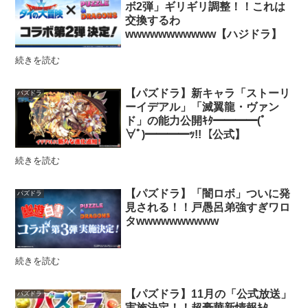
ボ2弾」ギリギリ調整！！これは
交換するわ
wwwwwwwwwww【ハジドラ】
続きを読む
【パズドラ】新キャラ「ストーリ
パズドラ
ーイデアル」「滅翼龍・ヴァン
ド」の能力公開ｷﾀ━━━━(ﾟ
∀ﾟ)━━━━ｯ!!【公式】
続きを読む
【パズドラ】「闇ロボ」ついに発
パズドラ
見される！！戸愚呂弟強すぎワロ
タwwwwwwwwww
続きを読む
【パズドラ】11月の「公式放送」
パズドラ
実施決定！！超豪華新情報ｷﾀ