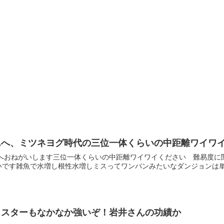
んへ、ミツネヨグ時代の三位一体くらいの中距離ワイワ
運営へおねがいします三位一体くらいの中距離ワイワイください 難易度
いです雑魚で水増し根性水増しミスってワンパンみたいなダンジョンは
ェスターもなかなか強いぞ！岩井さんの功績か