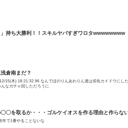
」持ち大勝利！！スキルヤバすぎワロタwwwwwwww
限浅倉南まだ？
みんなガチャ回しただろうに
の〇〇を取るか・・・ゴルケイオスを作る理由と作らな
こ数年で1番やることないな