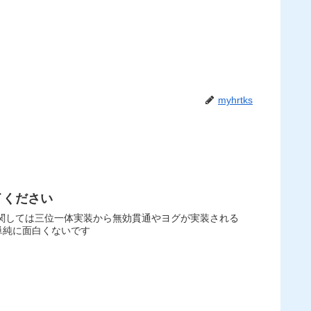
myhrtks
イください
に関しては三位一体実装から無効貫通やヨグが実装される
単純に面白くないです