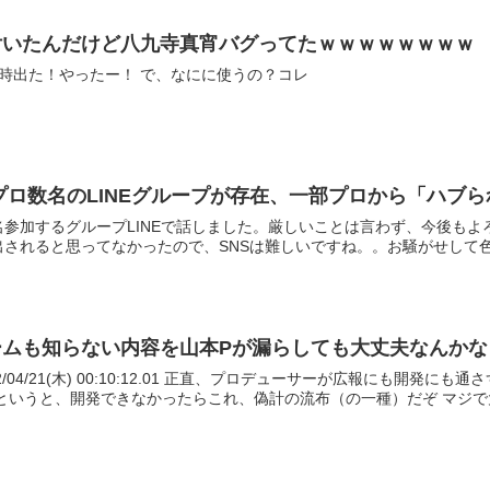
付いたんだけど八九寺真宵バグってたｗｗｗｗｗｗｗｗ
874: おーがちゃんねる 八九時出た！やったー！ で、なにに使うの？コレ
プロ数名のLINEグループが存在、一部プロから「ハブら
参加するグループLINEで話しました。厳しいことは言わず、今後も
されると思ってなかったので、SNSは難しいですね。。お騒がせして色々す
ームも知らない内容を山本Pが漏らしても大丈夫なんかな
スどうなってるんだろ もっと