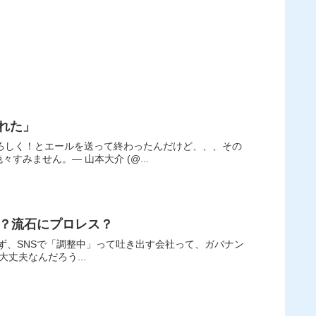
れた」
よろしく！とエールを送って終わったんだけど、、、その
みません。— 山本大介 (@...
？流石にプロレス？
いうと、開発できなかったらこれ、偽計の流布（の一種）だぞ マジで大丈夫なんだろう...