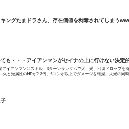
キングたまドラさん、存在価値を剥奪されてしまうwww
来ても・・・アイアンマンがセイナの上に行けない決定
修正案アイアンマン⚪スキル 3ターンランダムで火、光、回復ドロップを
ル火と光属性のHPが2.3倍。6コンボ以上でダメージを軽減。火光の同時攻
豆子