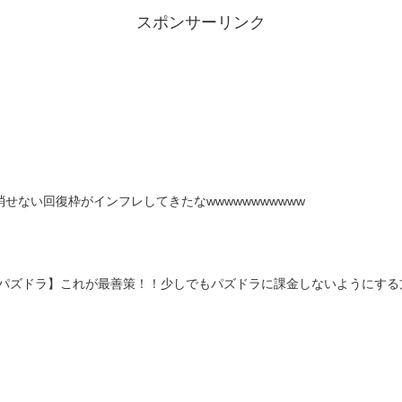
スポンサーリンク
せない回復枠がインフレしてきたなwwwwwwwwwww
パズドラ】これが最善策！！少しでもパズドラに課金しないようにする方法ｷ