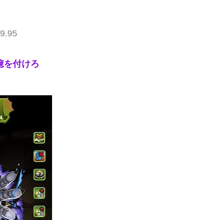
9.95
億を付けろ