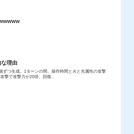
wwww
的な理由
3個ずつ生成。1ターンの間、操作時間と火と光属性の攻撃
撃で攻撃力が20倍、回復...