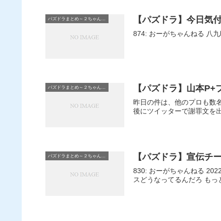
【パズドラ】今日気
パズドラまとめ～２ちゃんねる
【パズドラ】山本P+
パズドラまとめ～２ちゃんねる
昨日の件は、他のプロも数名
後にツイッターで謝罪文を出
【パズドラ】宣伝チ
パズドラまとめ～２ちゃんねる
830: おーがちゃんねる 2022/04/21(木) 00:10:12.01 正直、プロデューサーが広報にも開発にも通さず、SNSで「調整中」って吐き出す会社って、ガバナン