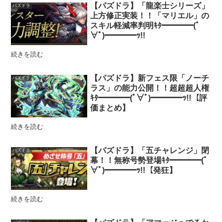
【パズドラ】「龍楽士シリーズ」
パズドラ
上方修正実装！！「マリエル」の
スキル軽減率判明ｷﾀ━━━━(ﾟ
∀ﾟ)━━━━ｯ!!
続きを読む
【パズドラ】新フェス限「ノーチ
パズドラ
ラス」の能力公開！！超超超人権
ｷﾀ━━━━(ﾟ∀ﾟ)━━━━ｯ!!【評
価まとめ】
続きを読む
【パズドラ】「五チャレンジ」閉
パズドラ
幕！！無称号勢登場ｷﾀ━━━━(ﾟ
∀ﾟ)━━━━ｯ!!【発狂】
続きを読む