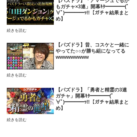
【パズドラ】「アマージュでるか
パズドラ
もガチャ×3連」開幕ｷﾀ━━━━(ﾟ
∀ﾟ)━━━━ｯ!!【ガチャ結果まと
め】
続きを読む
【パズドラ】昔、コスケと一緒に
パズドラ
やってた○○が勝ち組になってる
wwwwwwwww
続きを読む
【パズドラ】「勇者と精霊の3連
パズドラ
ガチャ」開幕ｷﾀ━━━━(ﾟ
∀ﾟ)━━━━ｯ!!【ガチャ結果まと
め】
続きを読む