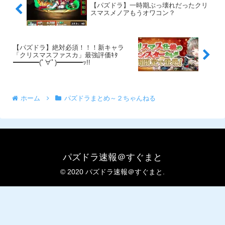
【パズドラ】一時期ぶっ壊れだったクリ
スマスメノアもうオワコン？
【パズドラ】絶対必須！！！新キャラ
「クリスマスファスカ」最強評価ｷﾀ
━━━━(ﾟ∀ﾟ)━━━━ｯ!!
ホーム
パズドラまとめ～２ちゃんねる
パズドラ速報＠すぐまと
© 2020 パズドラ速報＠すぐまと.