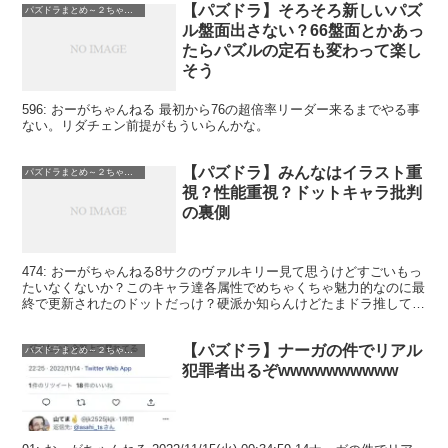
【パズドラ】そろそろ新しいパズ
パズドラまとめ～２ちゃんねる
ル盤面出さない？66盤面とかあっ
たらパズルの定石も変わって楽し
そう
596: おーがちゃんねる 最初から76の超倍率リーダー来るまでやる事
ない。リダチェン前提がもういらんかな。
【パズドラ】みんなはイラスト重
パズドラまとめ～２ちゃんねる
視？性能重視？ドットキャラ批判
の裏側
474: おーがちゃんねる8サクのヴァルキリー見て思うけどすごいもっ
たいなくないか？このキャラ達各属性でめちゃくちゃ魅力的なのに最
終で更新されたのドットだっけ？硬派か知らんけどたまドラ推してる
場合じゃないと思うんだけどなぁ
【パズドラ】ナーガの件でリアル
パズドラまとめ～２ちゃんねる
犯罪者出るぞwwwwwwwwww