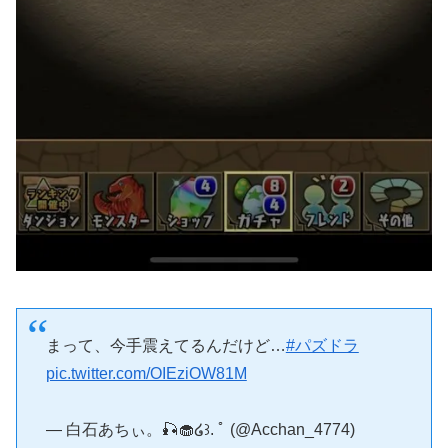
まって、今手震えてるんだけど…
#パズドラ
pic.twitter.com/OIEziOW81M
— 白石あちぃ。🎣🧁໒꒱. ﾟ (@Acchan_4774)