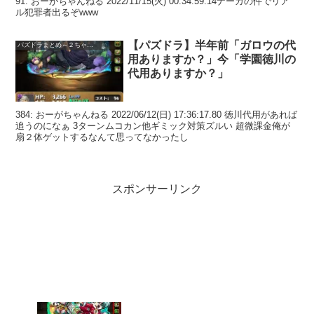
91: おーがちゃんねる 2022/11/15(火) 00:34:59.14ナーガの件でリア
ル犯罪者出るぞwww
【パズドラ】半年前「ガロウの代
パズドラまとめ～２ちゃんねる
用ありますか？」今「学園徳川の
代用ありますか？」
384: おーがちゃんねる 2022/06/12(日) 17:36:17.80 徳川代用があれば
追うのになぁ 3ターンムコカン他ギミック対策ズルい 超微課金俺が
扇２体ゲットするなんて思ってなかったし
スポンサーリンク