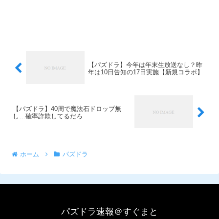
【パズドラ】今年は年末生放送なし？昨
年は10日告知の17日実施【新規コラボ】
【パズドラ】40周で魔法石ドロップ無
し…確率詐欺してるだろ
ホーム
パズドラ
パズドラ速報＠すぐまと