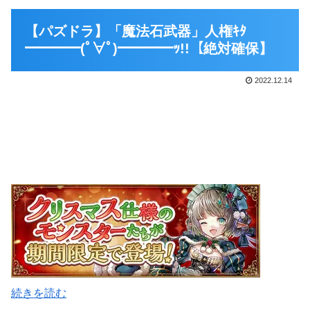
【パズドラ】「魔法石武器」人権ｷﾀ
━━━━(ﾟ∀ﾟ)━━━━ｯ!!【絶対確保】
2022.12.14
続きを読む