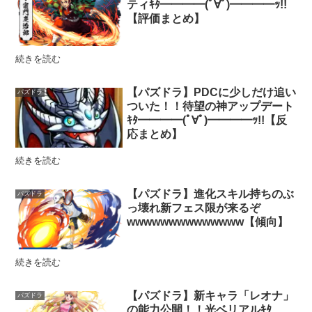
ティｷﾀ━━━━(ﾟ∀ﾟ)━━━━ｯ!!
【評価まとめ】
続きを読む
【パズドラ】PDCに少しだけ追い
パズドラ
ついた！！待望の神アップデート
ｷﾀ━━━━(ﾟ∀ﾟ)━━━━ｯ!!【反
応まとめ】
続きを読む
【パズドラ】進化スキル持ちのぶ
パズドラ
っ壊れ新フェス限が来るぞ
wwwwwwwwwwwwww【傾向】
続きを読む
【パズドラ】新キャラ「レオナ」
パズドラ
の能力公開！！光ベリアルｷﾀ