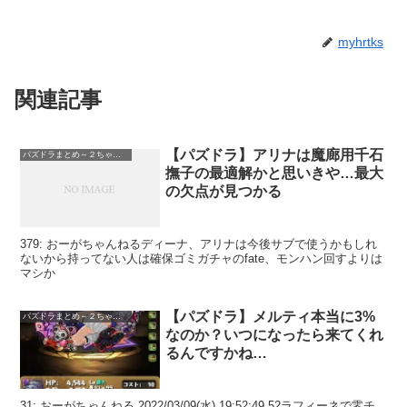
myhrtks
関連記事
【パズドラ】アリナは魔廊用千石
パズドラまとめ～２ちゃんねる
撫子の最適解かと思いきや…最大
の欠点が見つかる
379: おーがちゃんねるディーナ、アリナは今後サブで使うかもしれ
ないから持ってない人は確保ゴミガチャのfate、モンハン回すよりは
マシか
【パズドラ】メルティ本当に3%
パズドラまとめ～２ちゃんねる
なのか？いつになったら来てくれ
るんですかね…
31: おーがちゃんねる 2022/03/09(水) 19:52:49.52ラフィーネで零チ