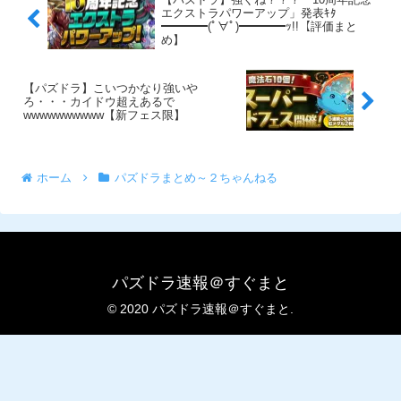
エクストラパワーアップ」発表ｷﾀ
━━━━(ﾟ∀ﾟ)━━━━ｯ!!【評価まと
め】
【パズドラ】こいつかなり強いや
ろ・・・カイドウ超えあるで
wwwwwwwwww【新フェス限】
ホーム
パズドラまとめ～２ちゃんねる
パズドラ速報＠すぐまと
© 2020 パズドラ速報＠すぐまと.