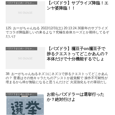
【パズドラ】サプライズ降臨！エ
パズドラまとめ～２ちゃんねる
ンヤ婆降臨！！
125: おーがちゃんねる 2022/12/31(土) 20:13:24.30新年のサプライズ
でコラボ降臨新しいの来るよな？究極生命体カーズとか期待してるぞ
だいけ
【パズドラ】禰豆子on禰豆子で
パズドラまとめ～２ちゃんねる
捗るクエストってどこかあんの？
本体だけで十分機能するでしょ
38: おーがちゃんねるネズコにネズコで捗るクエストってどこかあん
の？ 普通はその他キャラたちのアシストか超覚醒で 操作不可耐性が
埋まるから枠が無駄になると思うんだけど 火泥強化もその筆頭だし
お前らパズドラーは選挙行った
パズドラまとめ～２ちゃんねる
か？絶対行けよ