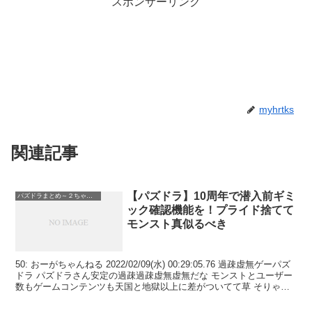
スポンサーリンク
myhrtks
関連記事
【パズドラ】10周年で潜入前ギミ
パズドラまとめ～２ちゃんねる
ック確認機能を！プライド捨てて
モンスト真似るべき
50: おーがちゃんねる 2022/02/09(水) 00:29:05.76 過疎虚無ゲーパズ
ドラ パズドラさん安定の過疎過疎虚無虚無だな モンストとユーザー
数もゲームコンテンツも天国と地獄以上に差がついてて草 そりゃ過
疎ドラ信者さんのモンストコンプレクスがちがちになるわｗ