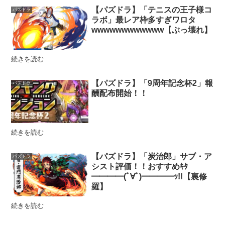
【パズドラ】「テニスの王子様コ
パズドラ
ラボ」最レア枠多すぎワロタ
wwwwwwwwwwww【ぶっ壊れ】
続きを読む
【パズドラ】「9周年記念杯2」報
パズドラ
酬配布開始！！
続きを読む
【パズドラ】「炭治郎」サブ・ア
パズドラ
シスト評価！！おすすめｷﾀ
━━━━(ﾟ∀ﾟ)━━━━ｯ!!【裏修
羅】
続きを読む