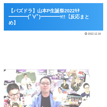
【パズドラ】山本P生誕祭2022ｷﾀ
━━━━(ﾟ∀ﾟ)━━━━ｯ!!【反応まと
め】
2022.12.16