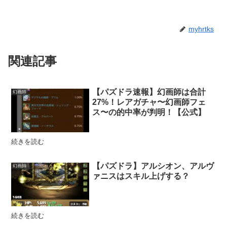
myhrtks
関連記事
【パズドラ速報】幻画師は合計
幻画師
27%！レアガチャ〜幻画師フェ
ス〜の的中率が判明！【公式】
続きを読む
【パズドラ】アルシオン、アルヴ
幻画師
ァニスはスキル上げする？
続きを読む