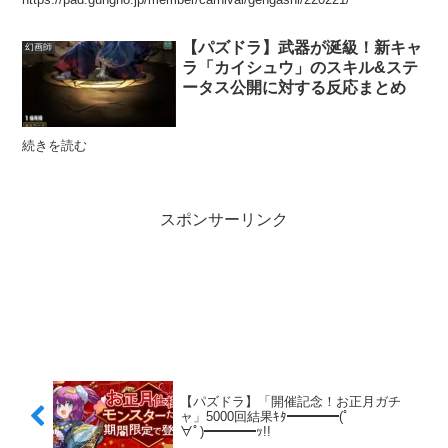
【パズドラ】武器が涎級！新キャ
幻画師
ラ「カイシュウ」のスキル&ステ
ータス公開に対する反応まとめ
続きを読む
スポンサーリンク
【パズドラ】「開催記念！お正月ガチ
ャ」5000回結果ｷﾀ━━━━(ﾟ
∀ﾟ)━━━━ｯ!!