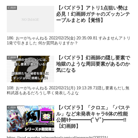
【パズドラ】アトリ1点狙い勢は
幻画師
必見！幻画師ガチャのズッカンテ
ーブルまとめ【覚悟】
186: おーがちゃんねる 2022/02/25(金) 20:35:09.81 すみませんアトリ
1発で引きました 何か質問ありますか？
【パズドラ】幻画師の隠し要素で
幻画師
地獄のような周回要素があるのか
気になる
108: おーがちゃんねる 2022/02/21(月) 19:13:28.71隠し要素もだし無
料武器もあるだろうし早く発表しろよな
【パズドラ】「クロエ」「パステ
幻画師
ル」など未発表キャラ6体の性能
公開ｷﾀ━━━━(ﾟ∀ﾟ)━━━━!!
【幻画師】
https://pad.gungho.jp/member/carnival/gengashi/220221/