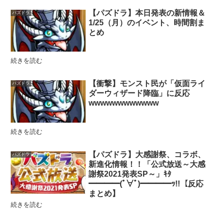
【パズドラ】本日発表の新情報＆
パズドラ
1/25（月）のイベント、時間割ま
とめ
続きを読む
【衝撃】モンスト民が「仮面ライ
パズドラ
ダーウィザード降臨」に反応
wwwwwwwwwwww
続きを読む
【パズドラ】大感謝祭、コラボ、
パズドラ
新進化情報！！「公式放送～大感
謝祭2021発表SP～」ｷﾀ
━━━━(ﾟ∀ﾟ)━━━━ｯ!!【反応
まとめ】
続きを読む