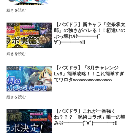
続きを読む
【パズドラ】新キャラ「空条承太
パズドラ
郎」の強さがバレる！！桁違いの
ぶっ壊れｷﾀ━━━━(ﾟ
∀ﾟ)━━━━ｯ!!
続きを読む
【パズドラ】「8月チャレンジ
パズドラ
Lv9」簡単攻略！！これ簡単すぎ
てワロタwwwwwwwwwww
続きを読む
【パズドラ】これが一番強く
パズドラ
ね？？？「呪術コラボ」唯一の望
みｷﾀ━━━━(ﾟ∀ﾟ)━━━━ｯ!!