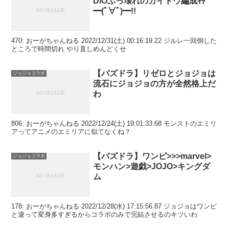
DIOぶっ壊れのカイドウ編成ｷﾀ
━(ﾟ∀ﾟ)━!!
470: おーがちゃんねる 2022/12/31(土) 00:16:19.22 ジルレ一回倒した
ところで時間切れ やり直しめんどくせ
【パズドラ】リゼロとジョジョは
ジョジョコラボ
流石にジョジョの方が全然格上だ
わ
806: おーがちゃんねる 2022/12/24(土) 19:01:33.68 モンストのエミリ
アってアニメのエミリアに似てなくね？
【パズドラ】ワンピ>>>marvel>
ジョジョコラボ
モンハン>遊戯>JOJO>キングダ
ム
178: おーがちゃんねる 2022/12/28(水) 17:15:56.87 ジョジョはワンピ
と違って変身多すぎるからコラボのみで完結させるのキツいわ