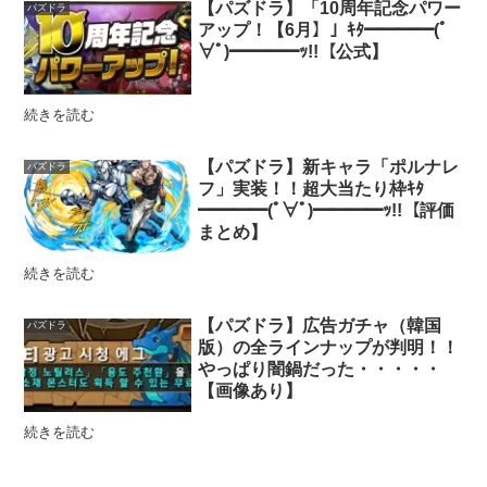
【パズドラ】「10周年記念パワー
パズドラ
アップ！【6月】」ｷﾀ━━━━(ﾟ
∀ﾟ)━━━━ｯ!!【公式】
続きを読む
【パズドラ】新キャラ「ポルナレ
パズドラ
フ」実装！！超大当たり枠ｷﾀ
━━━━(ﾟ∀ﾟ)━━━━ｯ!!【評価
まとめ】
続きを読む
【パズドラ】広告ガチャ（韓国
パズドラ
版）の全ラインナップが判明！！
やっぱり闇鍋だった・・・・・
【画像あり】
続きを読む