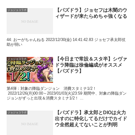
【パズドラ】ジョセフは木闇のウ
ジョジョコラボ
ィザードが来たらめちゃ強くなる
44: おーがちゃんねる 2022/12/30(金) 14:41:42.83 ジョセフ承太郎仗
助が弱い
【今日まで常設＆スタ半】シヴァ
ジョジョコラボ
ドラ降臨は徐倫編成がオススメ
【パズドラ】
第4弾：対象の降臨ダンジョン 消費スタミナ1/2！
2022/12/26(月)00:00～2023/01/03(火)23:59 期間中、対象の降臨ダン
ジョンがずっと出現＆消費スタミナ1/2！ ...
【パズドラ】承太郎とDIOは火力
ジョジョコラボ
出すのに特化してるだけでカイド
ウ全然超えてないことが判明