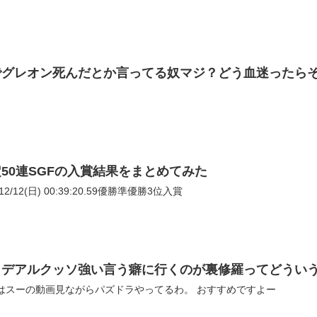
でグレオン死んだとか言ってる奴マジ？どう血迷ったら
50連SGFの入賞結果をまとめてみた
2/12(日) 00:39:20.59優勝準優勝3位入賞
イデアルクッソ強い言う癖に行くのが裏修羅ってどうい
最近はスーの動画見ながらパズドラやってるわ。 おすすめですよー