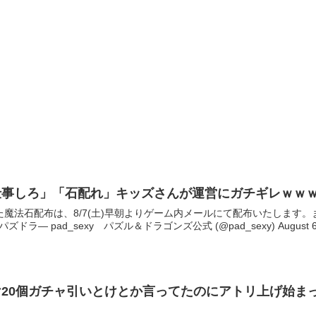
仕事しろ」「石配れ」キッズさんが運営にガチギレｗｗ
じた魔法石配布は、8/7(土)早朝よりゲーム内メールにて配布いたします。
— pad_sexy パズル＆ドラゴンズ公式 (@pad_sexy) August 6,
20個ガチャ引いとけとか言ってたのにアトリ上げ始ま