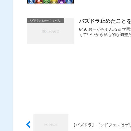
パズドラ止めたことを
パズドラまとめ～２ちゃんねる
649: おーがちゃんねる 学園武器余計な変換付いてたり、ターン短くて効果も足りなかったりで要らないな まだましなファミエルは覚醒がゴミだし 引かな
くていいから良心的な調整
【パズドラ】ゴッドフェスはゲ