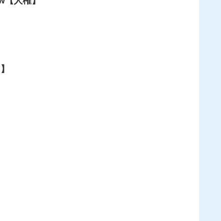
w【人権】
タ】