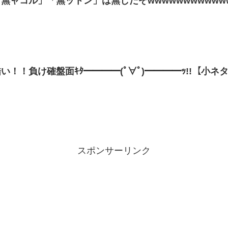
無ャコル」「無ットン」は無しだぞwwwwwwwwwww
！！負け確盤面ｷﾀ━━━━(ﾟ∀ﾟ)━━━━ｯ!!【小ネ
スポンサーリンク