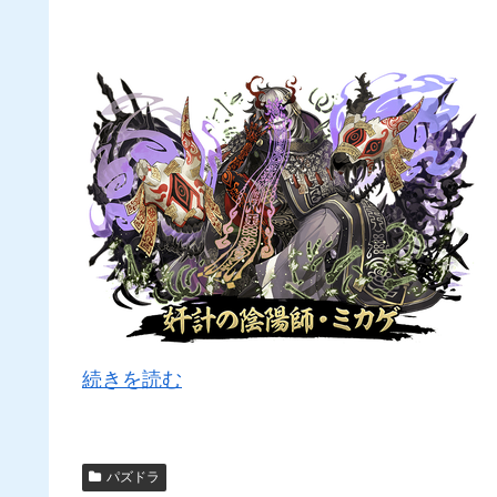
続きを読む
パズドラ