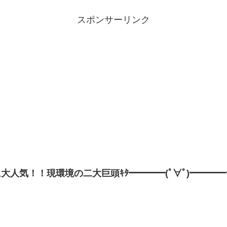
スポンサーリンク
人気！！現環境の二大巨頭ｷﾀ━━━━(ﾟ∀ﾟ)━━━━ｯ