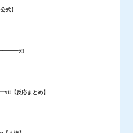
【公式】
━━━ｯ!!
━ｯ!!【反応まとめ】