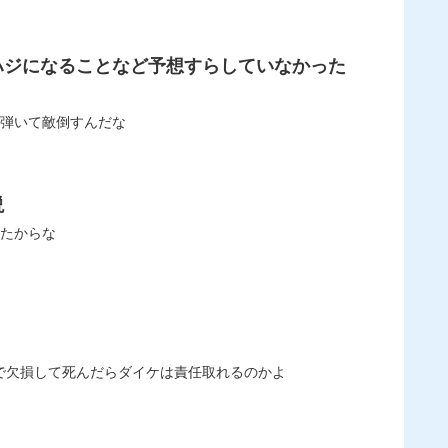
ハジになることなど予想すらしていなかった
2.02 今までと違う攻略性・・・ これからはドロップ弾いて敵倒すんだな
説
0:14.53 お前らモンハンコラボまで石温存だぞ 俺は言ったからな
/03(日) 16:32:01.58 マジで王騎の縦生成気持ち悪～🤢 縦生成のせいで欠損して死んだらダイケは責任取れるのかよ