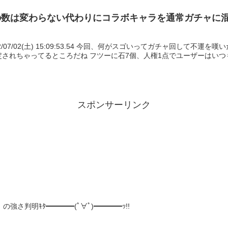
の数は変わらない代わりにコラボキャラを通常ガチャに
キングダムガチャ自体が否定されちゃってるところだね フツーに石7個、人権1点で
スポンサーリンク
強さ判明ｷﾀ━━━━(ﾟ∀ﾟ)━━━━ｯ!!