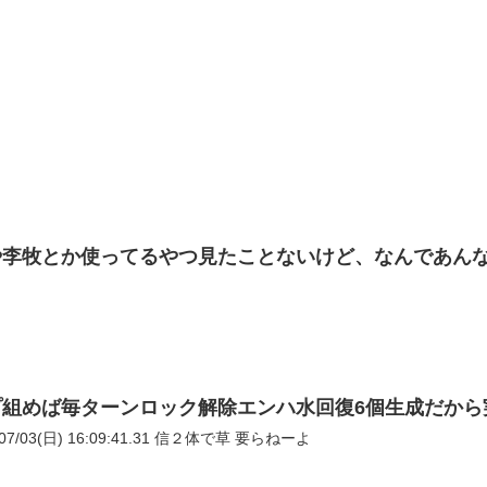
や李牧とか使ってるやつ見たことないけど、なんであん
プ組めば毎ターンロック解除エンハ水回復6個生成だから
33: おーがちゃんねる 2022/07/03(日) 16:09:41.31 信２体で草 要らねーよ