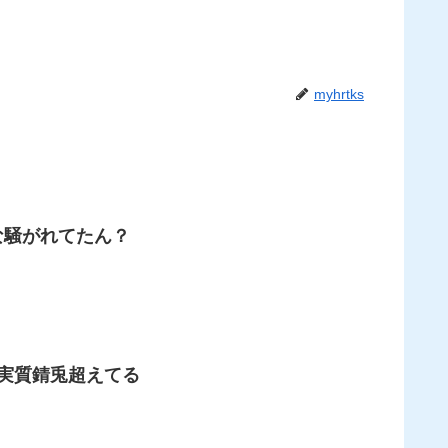
myhrtks
な騒がれてたん？
実質錆兎超えてる