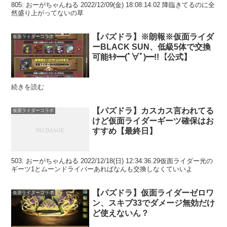
805: おーがちゃんねる 2022/12/09(金) 18:08:14.02 降臨きてるのに全
然盛り上がってないの草
【パズドラ】※朗報※仮面ライダ
仮面ライダーコラボ
ーBLACK SUN、低級5体で交換
可能ｷﾀ━(ﾟ∀ﾟ)━!!【公式】
続きを読む
【パズドラ】カスカス言われてる
仮面ライダーコラボ
けど仮面ライダーギーツ確保はお
すすめ【最終日】
503: おーがちゃんねる 2022/12/18(日) 12:34:36.29仮面ライダー光の
ギーツ1とムーンドライバーあればなんも交換しなくていいよ
【パズドラ】仮面ライダーゼロワ
仮面ライダーコラボ
ン、スキブ33でダメージ無効だけ
ど使えないん？