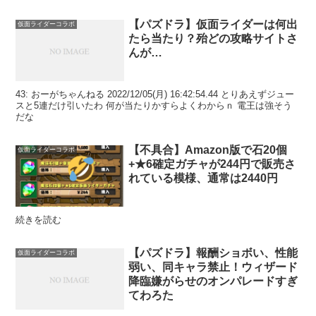
【パズドラ】仮面ライダーは何出
仮面ライダーコラボ
たら当たり？殆どの攻略サイトさ
んが…
43: おーがちゃんねる 2022/12/05(月) 16:42:54.44 とりあえずジュー
スと5連だけ引いたわ 何が当たりかすらよくわからｎ 電王は強そう
だな
【不具合】Amazon版で石20個
仮面ライダーコラボ
+★6確定ガチャが244円で販売さ
れている模様、通常は2440円
続きを読む
【パズドラ】報酬ショボい、性能
仮面ライダーコラボ
弱い、同キャラ禁止！ウィザード
降臨嫌がらせのオンパレードすぎ
てわろた