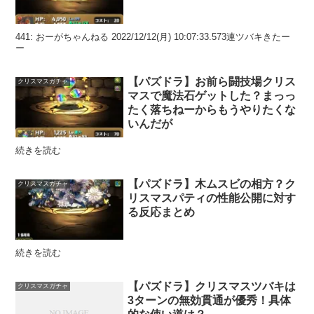
441: おーがちゃんねる 2022/12/12(月) 10:07:33.573連ツバキきたー
ー
【パズドラ】お前ら闘技場クリス
クリスマスガチャ
マスで魔法石ゲットした？まっっ
たく落ちねーからもうやりたくな
いんだが
続きを読む
【パズドラ】木ムスビの相方？ク
クリスマスガチャ
リスマスパティの性能公開に対す
る反応まとめ
続きを読む
【パズドラ】クリスマスツバキは
クリスマスガチャ
3ターンの無効貫通が優秀！具体