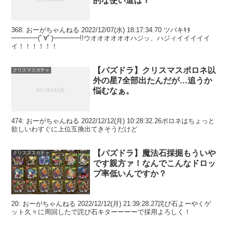
的な使い道は？
368: おーがちゃんねる 2022/12/07(水) 18:17:34.70 ツバキｷﾀ
━━━━(ﾟ∀ﾟ)━━━━!!ウオオオオオオハジッ、ハジィイイイイイ
イ！！！！！！
【パズドラ】クリスマスポロネ以
クリスマスガチャ
外の星7全部出たんだが…追うか
悩むなぁ。
474: おーがちゃんねる 2022/12/12(月) 10:28:32.26ポロネはちょっと
欲しいわすぐに上位互換出てきそうだけど
【パズドラ】魔法石採掘もういや
クリスマスガチャ
です親方ァ！なんでこんなドロッ
プ率低いんですか？
20: おーがちゃんねる 2022/12/12(月) 21:39:28.27詫び石よーやくゲ
ット久々に周回したで詫び石キターーーーで採用よろしく！